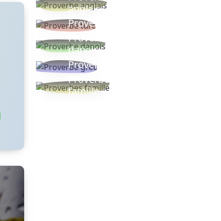
anglais
Proverbe turc
Proverbe
danois
Proverbe grec
Proverbes
famille