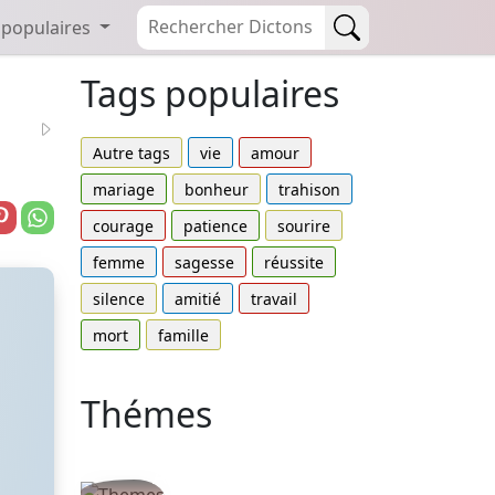
 populaires
Tags populaires
Autre tags
vie
amour
mariage
bonheur
trahison
courage
patience
sourire
femme
sagesse
réussite
silence
amitié
travail
mort
famille
Thémes
Autres