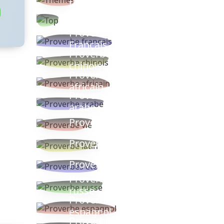
thèmes
Proverbes
populaires
Proverbe
Français
Proverbe
chinois
Proverbe
africain
Proverbe
arabe
Proverbe vie
Proverbe latin
Proverbes ete
Proverbe
russe
Proverbe
espagnol
Proverbe