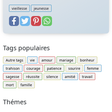
vieillesse
jeunesse
Tags populaires
Autre tags
vie
amour
mariage
bonheur
trahison
courage
patience
sourire
femme
sagesse
réussite
silence
amitié
travail
mort
famille
Thémes