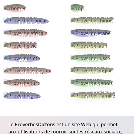
Autres
Proverbes
thèmes
populaires
Proverbe
Proverbe
Français
chinois
Proverbe
Proverbe
africain
arabe
Proverbe
Proverbe
vie
latin
Proverbes
Proverbe
ete
russe
Proverbe
Proverbe
espagnol
anglais
Proverbe
Proverbe
turc
danois
Proverbe
Proverbes
grec
famille
Le ProverbesDictons est un site Web qui permet
aux utilisateurs de fournir sur les réseaux sociaux,