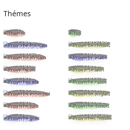
Thémes
Autres
Proverbes
thèmes
populaires
Proverbe
Proverbe
Français
chinois
Proverbe
Proverbe
africain
arabe
Proverbe
Proverbe
vie
latin
Proverbes
Proverbe
ete
russe
Proverbe
Proverbe
espagnol
anglais
Proverbe
Proverbe
turc
danois
Proverbe
Proverbes
grec
famille