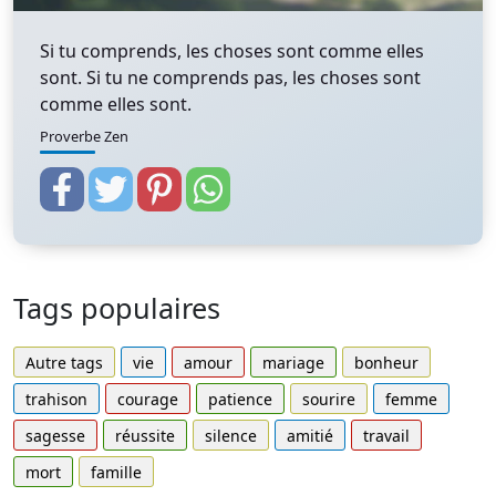
Si tu comprends, les choses sont comme elles
sont. Si tu ne comprends pas, les choses sont
comme elles sont.
Proverbe Zen
Tags populaires
Autre tags
vie
amour
mariage
bonheur
trahison
courage
patience
sourire
femme
sagesse
réussite
silence
amitié
travail
mort
famille