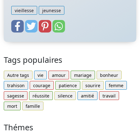
vieillesse
jeunesse
Tags populaires
Autre tags
vie
amour
mariage
bonheur
trahison
courage
patience
sourire
femme
sagesse
réussite
silence
amitié
travail
mort
famille
Thémes