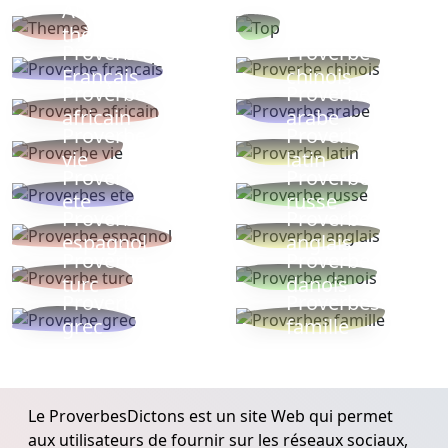
Autres
Proverbes
thèmes
populaires
Proverbe
Proverbe
Français
chinois
Proverbe
Proverbe
africain
arabe
Proverbe
Proverbe
vie
latin
Proverbes
Proverbe
ete
russe
Proverbe
Proverbe
espagnol
anglais
Proverbe
Proverbe
turc
danois
Proverbe
Proverbes
grec
famille
Le ProverbesDictons est un site Web qui permet
aux utilisateurs de fournir sur les réseaux sociaux,