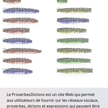
thèmes
populaires
Proverbe
Proverbe
Français
chinois
Proverbe
Proverbe
africain
arabe
Proverbe
Proverbe
vie
latin
Proverbes
Proverbe
ete
russe
Proverbe
Proverbe
espagnol
anglais
Proverbe
Proverbe
turc
danois
Proverbe
Proverbes
grec
famille
Le ProverbesDictons est un site Web qui permet
aux utilisateurs de fournir sur les réseaux sociaux,
proverbes, dictons et expressions qui peuvent être