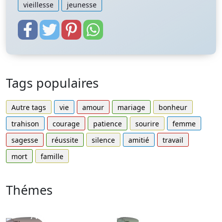
vieillesse
jeunesse
Tags populaires
Autre tags
vie
amour
mariage
bonheur
trahison
courage
patience
sourire
femme
sagesse
réussite
silence
amitié
travail
mort
famille
Thémes
Autres
Proverbes