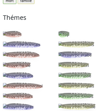
mort
famille
Thémes
Autres
Proverbes
thèmes
populaires
Proverbe
Proverbe
Français
chinois
Proverbe
Proverbe
africain
arabe
Proverbe
Proverbe
vie
latin
Proverbes
Proverbe
ete
russe
Proverbe
Proverbe
espagnol
anglais
Proverbe
Proverbe
turc
danois
Proverbe
Proverbes
grec
famille