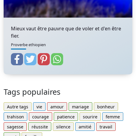
Mieux vaut être pauvre que de voler et d'en être
fier.
Proverbe ethiopien
Tags populaires
Autre tags
vie
amour
mariage
bonheur
trahison
courage
patience
sourire
femme
sagesse
réussite
silence
amitié
travail