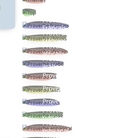
thèmes
Proverbes
populaires
Proverbe
Français
Proverbe
chinois
Proverbe
africain
Proverbe
arabe
Proverbe vie
Proverbe latin
Proverbes ete
Proverbe
russe
Proverbe
espagnol
Proverbe