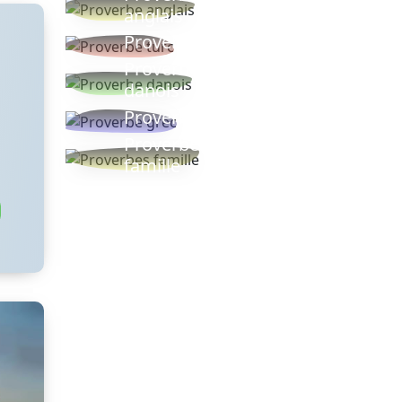
anglais
Proverbe turc
Proverbe
danois
Proverbe grec
Proverbes
famille