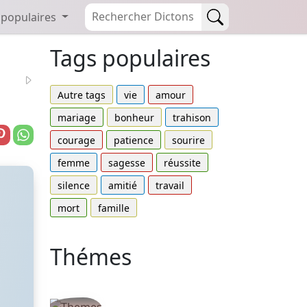
 populaires
Tags populaires
Autre tags
vie
amour
mariage
bonheur
trahison
courage
patience
sourire
femme
sagesse
réussite
silence
amitié
travail
mort
famille
Thémes
Autres