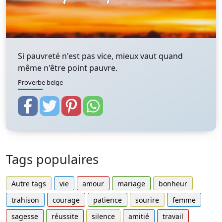
Si pauvreté n'est pas vice, mieux vaut quand
même n'être point pauvre.
Proverbe belge
Tags populaires
Autre tags
vie
amour
mariage
bonheur
trahison
courage
patience
sourire
femme
sagesse
réussite
silence
amitié
travail