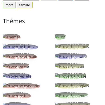
mort
famille
Thémes
Autres
Proverbes
thèmes
populaires
Proverbe
Proverbe
Français
chinois
Proverbe
Proverbe
africain
arabe
Proverbe
Proverbe
vie
latin
Proverbes
Proverbe
ete
russe
Proverbe
Proverbe
espagnol
anglais
Proverbe
Proverbe
turc
danois
Proverbe
Proverbes