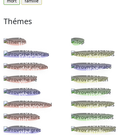
mort
famille
Thémes
Autres
Proverbes
thèmes
populaires
Proverbe
Proverbe
Français
chinois
Proverbe
Proverbe
africain
arabe
Proverbe
Proverbe
vie
latin
Proverbes
Proverbe
ete
russe
Proverbe
Proverbe
espagnol
anglais
Proverbe
Proverbe
turc
danois
Proverbe
Proverbes
grec
famille