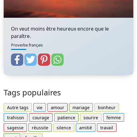
On veut moins être heureux encore que le
paraître.
Proverbe français
Tags populaires
Autre tags
vie
amour
mariage
bonheur
trahison
courage
patience
sourire
femme
sagesse
réussite
silence
amitié
travail