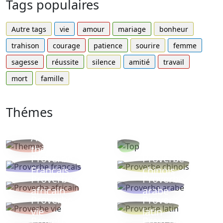
Tags populaires
Autre tags
vie
amour
mariage
bonheur
trahison
courage
patience
sourire
femme
sagesse
réussite
silence
amitié
travail
mort
famille
Thémes
Autres
Proverbes
thèmes
populaires
Proverbe
Proverbe
Français
chinois
Proverbe
Proverbe
africain
arabe
Proverbe
Proverbe
vie
latin
Proverbes
Proverbe