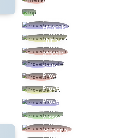
thèmes
Proverbes
populaires
Proverbe
Français
Proverbe
chinois
Proverbe
africain
Proverbe
arabe
Proverbe vie
Proverbe latin
Proverbes ete
Proverbe
russe
Proverbe
espagnol
Proverbe