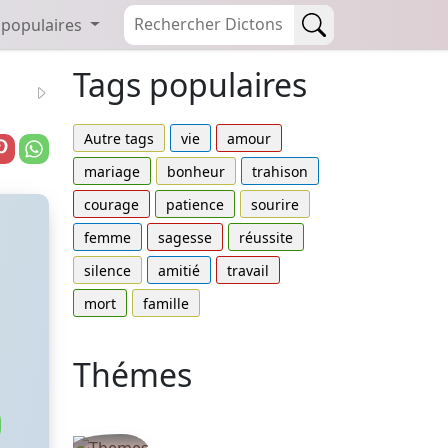
 populaires
Tags populaires
Autre tags
vie
amour
mariage
bonheur
trahison
courage
patience
sourire
femme
sagesse
réussite
silence
amitié
travail
mort
famille
Thémes
Autres