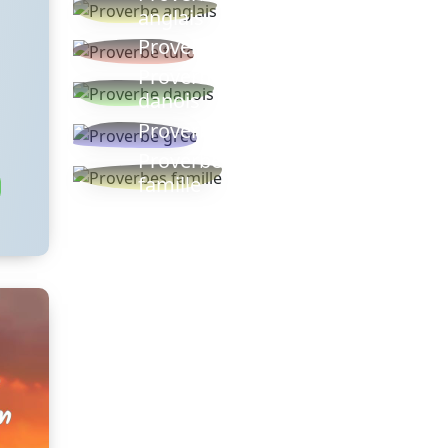
anglais
Proverbe turc
Proverbe
danois
Proverbe grec
Proverbes
famille