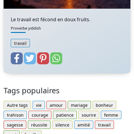
Le travail est fécond en doux fruits.
Proverbe yiddish
travail
Tags populaires
Autre tags
vie
amour
mariage
bonheur
trahison
courage
patience
sourire
femme
sagesse
réussite
silence
amitié
travail