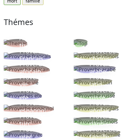
mort
famille
Thémes
Autres
Proverbes
thèmes
populaires
Proverbe
Proverbe
Français
chinois
Proverbe
Proverbe
africain
arabe
Proverbe
Proverbe
vie
latin
Proverbes
Proverbe
ete
russe
Proverbe
Proverbe
espagnol
anglais
Proverbe
Proverbe
turc
danois
Proverbe
Proverbes
grec
famille