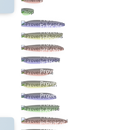
thèmes
Proverbes
populaires
Proverbe
Français
Proverbe
chinois
Proverbe
africain
Proverbe
arabe
Proverbe vie
Proverbe latin
Proverbes ete
Proverbe
russe
Proverbe
espagnol
Proverbe