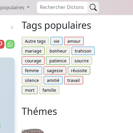
 populaires
Tags populaires
Autre tags
vie
amour
mariage
bonheur
trahison
courage
patience
sourire
femme
sagesse
réussite
silence
amitié
travail
mort
famille
Thémes
Autres