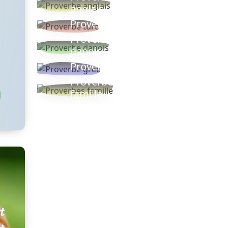
anglais
Proverbe turc
Proverbe
danois
Proverbe grec
Proverbes
famille