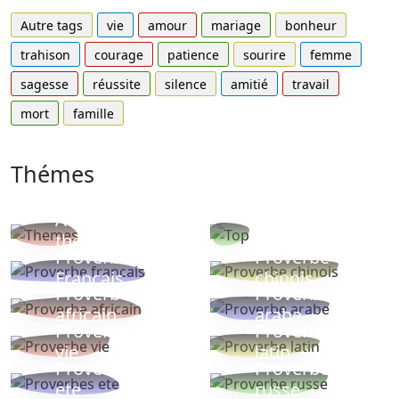
Autre tags
vie
amour
mariage
bonheur
trahison
courage
patience
sourire
femme
sagesse
réussite
silence
amitié
travail
mort
famille
Thémes
Autres
Proverbes
thèmes
populaires
Proverbe
Proverbe
Français
chinois
Proverbe
Proverbe
africain
arabe
Proverbe
Proverbe
vie
latin
Proverbes
Proverbe
ete
russe