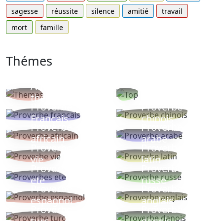
sagesse
réussite
silence
amitié
travail
mort
famille
Thémes
Autres
Proverbes
thèmes
populaires
Proverbe
Proverbe
Français
chinois
Proverbe
Proverbe
africain
arabe
Proverbe
Proverbe
vie
latin
Proverbes
Proverbe
ete
russe
Proverbe
Proverbe
espagnol
anglais
Proverbe
Proverbe