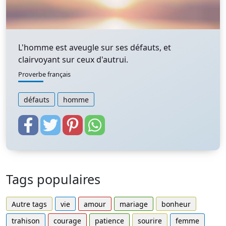
L'homme est aveugle sur ses défauts, et
clairvoyant sur ceux d'autrui.
Proverbe français
défauts
homme
Tags populaires
Autre tags
vie
amour
mariage
bonheur
trahison
courage
patience
sourire
femme