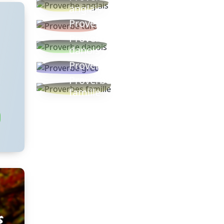
anglais
Proverbe turc
Proverbe
danois
Proverbe grec
Proverbes
famille