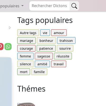
 populaires
Tags populaires
Autre tags
vie
amour
mariage
bonheur
trahison
courage
patience
sourire
femme
sagesse
réussite
silence
amitié
travail
mort
famille
Thémes
Autres