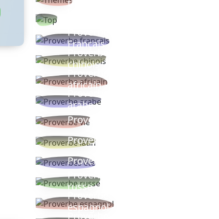
thèmes
Proverbes
populaires
Proverbe
Français
Proverbe
chinois
Proverbe
africain
Proverbe
arabe
Proverbe vie
Proverbe latin
Proverbes ete
Proverbe
russe
Proverbe
espagnol
Proverbe