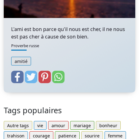
L'ami est bon parce qu'il nous est cher, il ne nous
est pas cher à cause de son bien.
Proverbe russe
amitié
Tags populaires
Autre tags
vie
amour
mariage
bonheur
trahison
courage
patience
sourire
femme