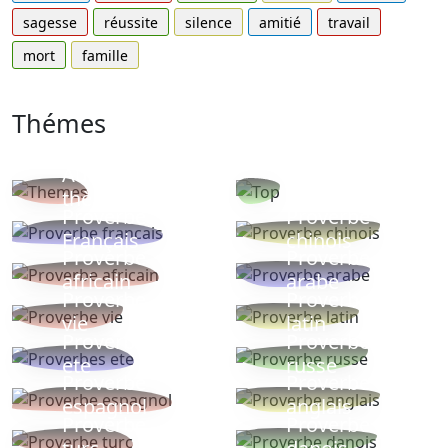
sagesse
réussite
silence
amitié
travail
mort
famille
Thémes
Autres
Proverbes
thèmes
populaires
Proverbe
Proverbe
Français
chinois
Proverbe
Proverbe
africain
arabe
Proverbe
Proverbe
vie
latin
Proverbes
Proverbe
ete
russe
Proverbe
Proverbe
espagnol
anglais
Proverbe
Proverbe