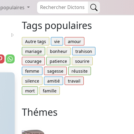
 populaires
Tags populaires
Autre tags
vie
amour
mariage
bonheur
trahison
courage
patience
sourire
femme
sagesse
réussite
silence
amitié
travail
s
mort
famille
Thémes
Autres