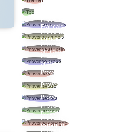
thèmes
Proverbes
populaires
Proverbe
Français
Proverbe
chinois
Proverbe
africain
Proverbe
arabe
Proverbe vie
Proverbe latin
Proverbes ete
Proverbe
russe
Proverbe
espagnol
Proverbe