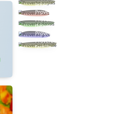
anglais
Proverbe turc
Proverbe
danois
Proverbe grec
Proverbes
famille