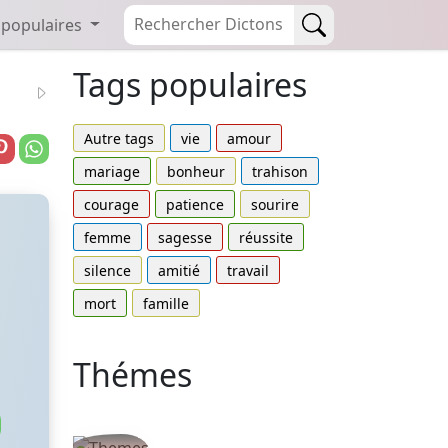
 populaires
Tags populaires
Autre tags
vie
amour
mariage
bonheur
trahison
courage
patience
sourire
femme
sagesse
réussite
silence
amitié
travail
mort
famille
Thémes
Autres