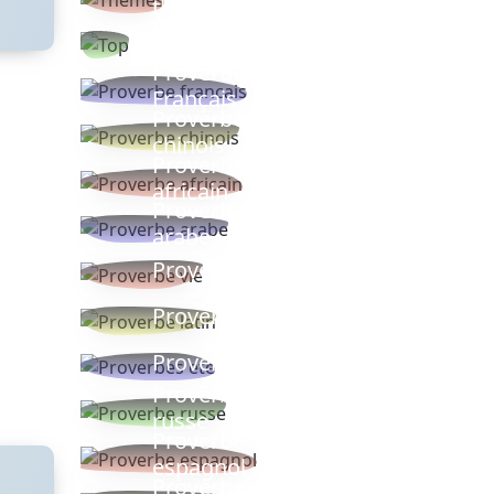
thèmes
Proverbes
populaires
Proverbe
Français
Proverbe
chinois
Proverbe
africain
Proverbe
arabe
Proverbe vie
Proverbe latin
Proverbes ete
Proverbe
russe
Proverbe
espagnol
Proverbe