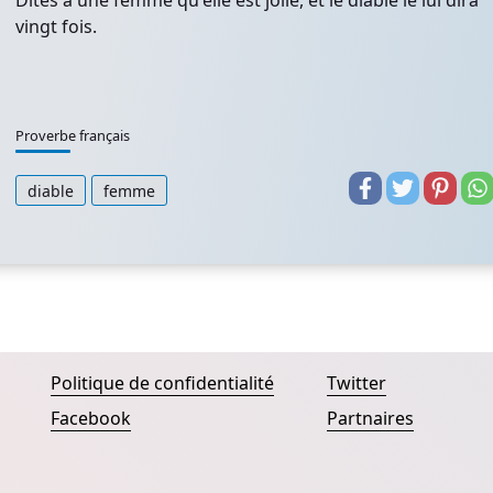
Dites à une femme qu'elle est jolie, et le diable le lui dira
vingt fois.
Proverbe français
diable
femme
Politique de confidentialité
Twitter
Facebook
Partnaires