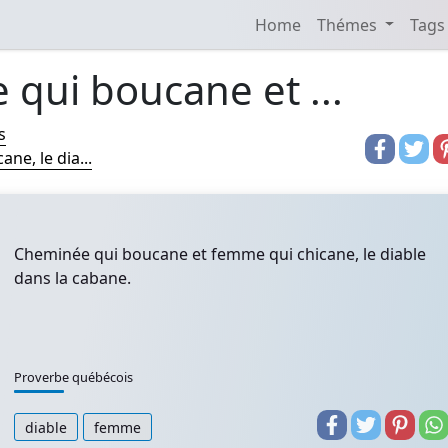
Home
Thémes
Tags
qui boucane et ...
s
e, le dia...
Cheminée qui boucane et femme qui chicane, le diable
dans la cabane.
Proverbe québécois
diable
femme