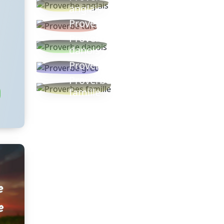
anglais
Proverbe turc
Proverbe
danois
Proverbe grec
Proverbes
famille