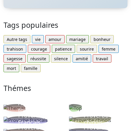
Tags populaires
Autre tags
vie
amour
mariage
bonheur
trahison
courage
patience
sourire
femme
sagesse
réussite
silence
amitié
travail
mort
famille
Thémes
Autres
Proverbes
thèmes
populaires
Proverbe
Proverbe
Français
chinois
Proverbe
Proverbe