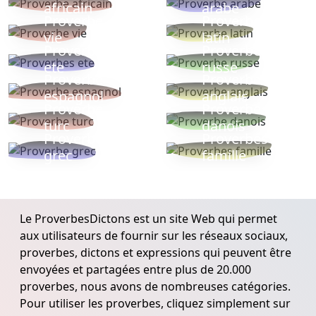
africain
arabe
Proverbe
Proverbe
vie
latin
Proverbes
Proverbe
ete
russe
Proverbe
Proverbe
espagnol
anglais
Proverbe
Proverbe
turc
danois
Proverbe
Proverbes
grec
famille
Le ProverbesDictons est un site Web qui permet
aux utilisateurs de fournir sur les réseaux sociaux,
proverbes, dictons et expressions qui peuvent être
envoyées et partagées entre plus de 20.000
proverbes, nous avons de nombreuses catégories.
Pour utiliser les proverbes, cliquez simplement sur