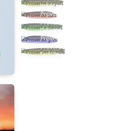
anglais
Proverbe turc
Proverbe
danois
Proverbe grec
Proverbes
famille