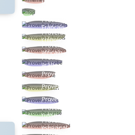
thèmes
Proverbes
populaires
Proverbe
Français
Proverbe
chinois
Proverbe
africain
Proverbe
arabe
Proverbe vie
Proverbe latin
Proverbes ete
Proverbe
russe
Proverbe
espagnol
Proverbe