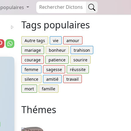
 populaires
Tags populaires
Autre tags
vie
amour
mariage
bonheur
trahison
courage
patience
sourire
femme
sagesse
réussite
silence
amitié
travail
mort
famille
Thémes
Autres