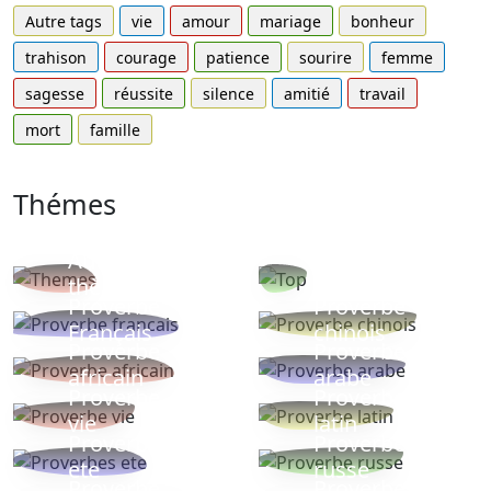
Autre tags
vie
amour
mariage
bonheur
trahison
courage
patience
sourire
femme
sagesse
réussite
silence
amitié
travail
mort
famille
Thémes
Autres
Proverbes
thèmes
populaires
Proverbe
Proverbe
Français
chinois
Proverbe
Proverbe
africain
arabe
Proverbe
Proverbe
vie
latin
Proverbes
Proverbe
ete
russe
Proverbe
Proverbe