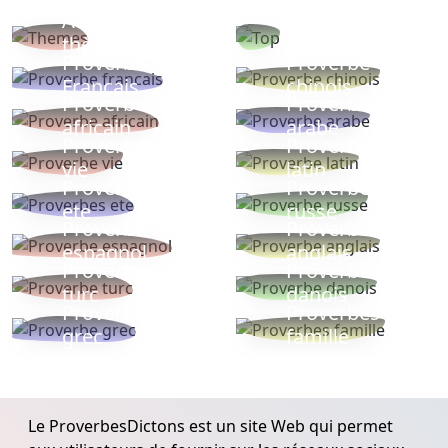
Autres
Proverbes
thèmes
populaires
Proverbe
Proverbe
Français
chinois
Proverbe
Proverbe
africain
arabe
Proverbe
Proverbe
vie
latin
Proverbes
Proverbe
ete
russe
Proverbe
Proverbe
espagnol
anglais
Proverbe
Proverbe
turc
danois
Proverbe
Proverbes
grec
famille
Le ProverbesDictons est un site Web qui permet