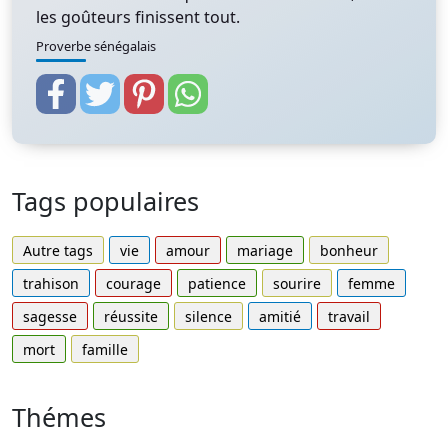
les goûteurs finissent tout.
Proverbe sénégalais
Tags populaires
Autre tags
vie
amour
mariage
bonheur
trahison
courage
patience
sourire
femme
sagesse
réussite
silence
amitié
travail
mort
famille
Thémes