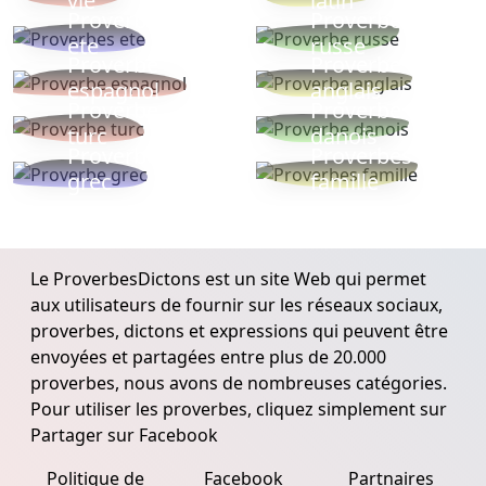
vie
latin
Proverbes
Proverbe
ete
russe
Proverbe
Proverbe
espagnol
anglais
Proverbe
Proverbe
turc
danois
Proverbe
Proverbes
grec
famille
Le ProverbesDictons est un site Web qui permet
aux utilisateurs de fournir sur les réseaux sociaux,
proverbes, dictons et expressions qui peuvent être
envoyées et partagées entre plus de 20.000
proverbes, nous avons de nombreuses catégories.
Pour utiliser les proverbes, cliquez simplement sur
Partager sur Facebook
Politique de
Facebook
Partnaires