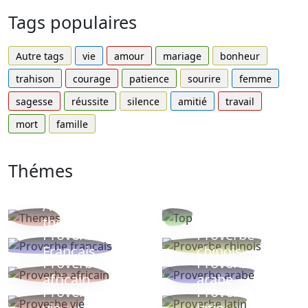
Tags populaires
Autre tags
vie
amour
mariage
bonheur
trahison
courage
patience
sourire
femme
sagesse
réussite
silence
amitié
travail
mort
famille
Thémes
Autres
Proverbes
thèmes
populaires
Proverbe
Proverbe
Français
chinois
Proverbe
Proverbe
africain
arabe
Proverbe
Proverbe