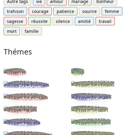
Autre tags
vie
amour
mariage
bonheur
trahison
courage
patience
sourire
femme
sagesse
réussite
silence
amitié
travail
mort
famille
Thémes
Autres
Proverbes
thèmes
populaires
Proverbe
Proverbe
Français
chinois
Proverbe
Proverbe
africain
arabe
Proverbe
Proverbe
vie
latin
Proverbes
Proverbe
ete
russe
Proverbe
Proverbe