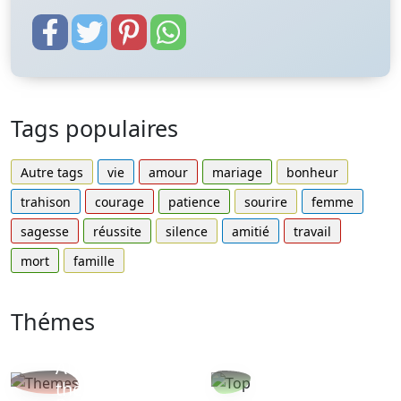
Tags populaires
Autre tags
vie
amour
mariage
bonheur
trahison
courage
patience
sourire
femme
sagesse
réussite
silence
amitié
travail
mort
famille
Thémes
Autres
Proverbes
thèmes
populaires