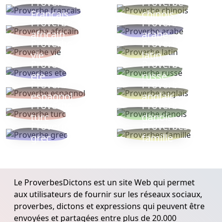
Proverbe
Proverbe
Français
chinois
Proverbe
Proverbe
africain
arabe
Proverbe
Proverbe
vie
latin
Proverbes
Proverbe
ete
russe
Proverbe
Proverbe
espagnol
anglais
Proverbe
Proverbe
turc
danois
Proverbe
Proverbes
grec
famille
Le ProverbesDictons est un site Web qui permet
aux utilisateurs de fournir sur les réseaux sociaux,
proverbes, dictons et expressions qui peuvent être
envoyées et partagées entre plus de 20.000