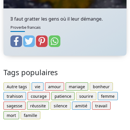
Il faut gratter les gens où il leur démange.
Proverbe francais
Tags populaires
Autre tags
vie
amour
mariage
bonheur
trahison
courage
patience
sourire
femme
sagesse
réussite
silence
amitié
travail
mort
famille