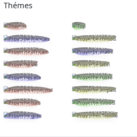
Thémes
Autres
Proverbes
thèmes
populaires
Proverbe
Proverbe
Français
chinois
Proverbe
Proverbe
africain
arabe
Proverbe
Proverbe
vie
latin
Proverbes
Proverbe
ete
russe
Proverbe
Proverbe
espagnol
anglais
Proverbe
Proverbe
turc
danois
Proverbe
Proverbes
grec
famille