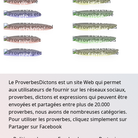
vie
latin
Proverbes
Proverbe
ete
russe
Proverbe
Proverbe
espagnol
anglais
Proverbe
Proverbe
turc
danois
Proverbe
Proverbes
grec
famille
Le ProverbesDictons est un site Web qui permet
aux utilisateurs de fournir sur les réseaux sociaux,
proverbes, dictons et expressions qui peuvent être
envoyées et partagées entre plus de 20.000
proverbes, nous avons de nombreuses catégories.
Pour utiliser les proverbes, cliquez simplement sur
Partager sur Facebook