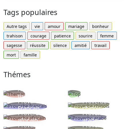
Tags populaires
Autre tags
vie
amour
mariage
bonheur
trahison
courage
patience
sourire
femme
sagesse
réussite
silence
amitié
travail
mort
famille
Thémes
Autres
Proverbes
thèmes
populaires
Proverbe
Proverbe
Français
chinois
Proverbe
Proverbe
africain
arabe
Proverbe
Proverbe