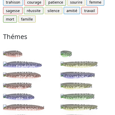
trahison
courage
patience
sourire
femme
sagesse
réussite
silence
amitié
travail
mort
famille
Thémes
Autres
Proverbes
thèmes
populaires
Proverbe
Proverbe
Français
chinois
Proverbe
Proverbe
africain
arabe
Proverbe
Proverbe
vie
latin
Proverbes
Proverbe
ete
russe
Proverbe
Proverbe
espagnol
anglais
Proverbe
Proverbe