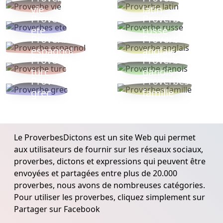
vie
latin
Proverbes
Proverbe
ete
russe
Proverbe
Proverbe
espagnol
anglais
Proverbe
Proverbe
turc
danois
Proverbe
Proverbes
grec
famille
Le ProverbesDictons est un site Web qui permet
aux utilisateurs de fournir sur les réseaux sociaux,
proverbes, dictons et expressions qui peuvent être
envoyées et partagées entre plus de 20.000
proverbes, nous avons de nombreuses catégories.
Pour utiliser les proverbes, cliquez simplement sur
Partager sur Facebook