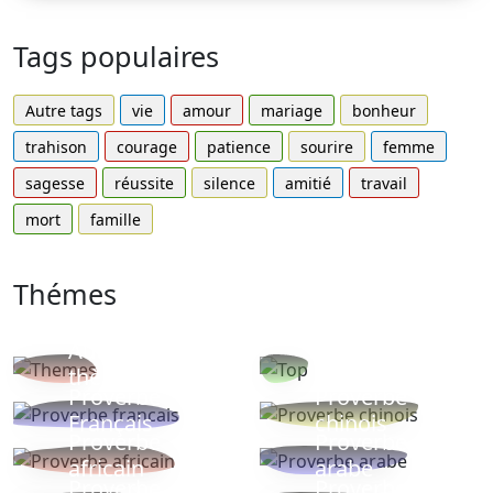
Tags populaires
Autre tags
vie
amour
mariage
bonheur
trahison
courage
patience
sourire
femme
sagesse
réussite
silence
amitié
travail
mort
famille
Thémes
Autres
Proverbes
thèmes
populaires
Proverbe
Proverbe
Français
chinois
Proverbe
Proverbe
africain
arabe
Proverbe
Proverbe