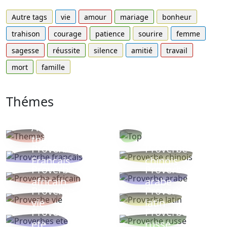
Autre tags
vie
amour
mariage
bonheur
trahison
courage
patience
sourire
femme
sagesse
réussite
silence
amitié
travail
mort
famille
Thémes
Autres
Proverbes
thèmes
populaires
Proverbe
Proverbe
Français
chinois
Proverbe
Proverbe
africain
arabe
Proverbe
Proverbe
vie
latin
Proverbes
Proverbe
ete
russe