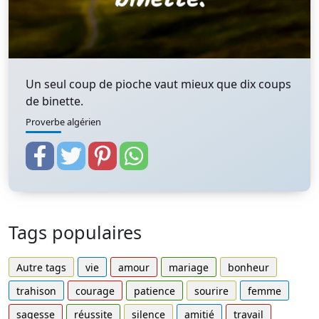
Un seul coup de pioche vaut mieux que dix coups
de binette.
Proverbe algérien
Tags populaires
Autre tags
vie
amour
mariage
bonheur
trahison
courage
patience
sourire
femme
sagesse
réussite
silence
amitié
travail