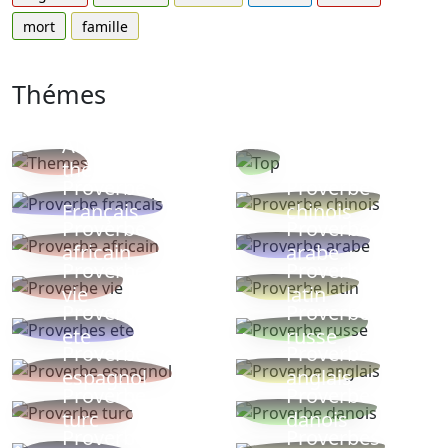
mort
famille
Thémes
Autres
Proverbes
thèmes
populaires
Proverbe
Proverbe
Français
chinois
Proverbe
Proverbe
africain
arabe
Proverbe
Proverbe
vie
latin
Proverbes
Proverbe
ete
russe
Proverbe
Proverbe
espagnol
anglais
Proverbe
Proverbe
turc
danois
Proverbe
Proverbes