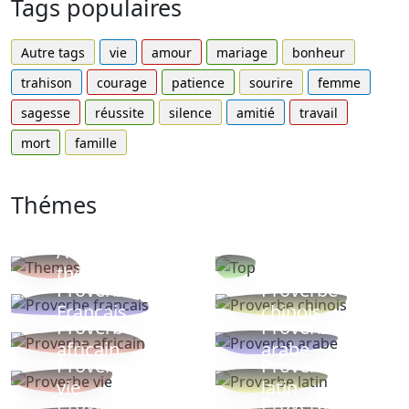
Tags populaires
Autre tags
vie
amour
mariage
bonheur
trahison
courage
patience
sourire
femme
sagesse
réussite
silence
amitié
travail
mort
famille
Thémes
Autres
Proverbes
thèmes
populaires
Proverbe
Proverbe
Français
chinois
Proverbe
Proverbe
africain
arabe
Proverbe
Proverbe
vie
latin
Proverbes
Proverbe