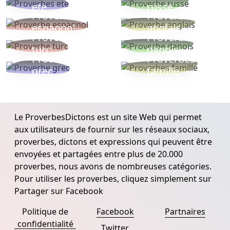
ete
russe
Proverbe
Proverbe
espagnol
anglais
Proverbe
Proverbe
turc
danois
Proverbe
Proverbes
grec
famille
Le ProverbesDictons est un site Web qui permet
aux utilisateurs de fournir sur les réseaux sociaux,
proverbes, dictons et expressions qui peuvent être
envoyées et partagées entre plus de 20.000
proverbes, nous avons de nombreuses catégories.
Pour utiliser les proverbes, cliquez simplement sur
Partager sur Facebook
Politique de
Facebook
Partnaires
confidentialité
Twitter