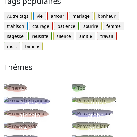
Tags populaires
Autre tags
vie
amour
mariage
bonheur
trahison
courage
patience
sourire
femme
sagesse
réussite
silence
amitié
travail
mort
famille
Thémes
Autres
Proverbes
thèmes
populaires
Proverbe
Proverbe
Français
chinois
Proverbe
Proverbe
africain
arabe
Proverbe
Proverbe
vie
latin
Proverbes
Proverbe