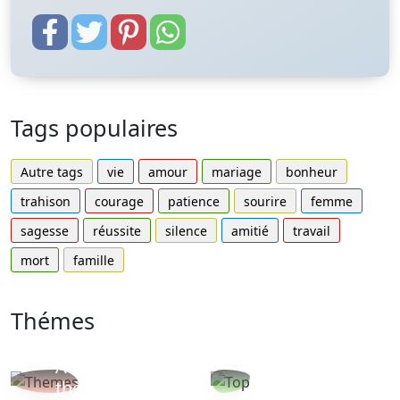
Tags populaires
Autre tags
vie
amour
mariage
bonheur
trahison
courage
patience
sourire
femme
sagesse
réussite
silence
amitié
travail
mort
famille
Thémes
Autres
Proverbes
thèmes
populaires