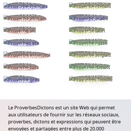
Proverbe
Proverbe
Français
chinois
Proverbe
Proverbe
africain
arabe
Proverbe
Proverbe
vie
latin
Proverbes
Proverbe
ete
russe
Proverbe
Proverbe
espagnol
anglais
Proverbe
Proverbe
turc
danois
Proverbe
Proverbes
grec
famille
Le ProverbesDictons est un site Web qui permet
aux utilisateurs de fournir sur les réseaux sociaux,
proverbes, dictons et expressions qui peuvent être
envoyées et partagées entre plus de 20.000