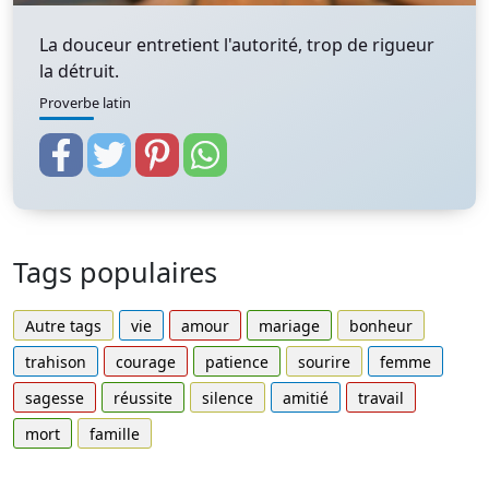
La douceur entretient l'autorité, trop de rigueur
la détruit.
Proverbe latin
Tags populaires
Autre tags
vie
amour
mariage
bonheur
trahison
courage
patience
sourire
femme
sagesse
réussite
silence
amitié
travail
mort
famille