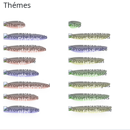
Thémes
Autres
Proverbes
thèmes
populaires
Proverbe
Proverbe
Français
chinois
Proverbe
Proverbe
africain
arabe
Proverbe
Proverbe
vie
latin
Proverbes
Proverbe
ete
russe
Proverbe
Proverbe
espagnol
anglais
Proverbe
Proverbe
turc
danois
Proverbe
Proverbes
grec
famille