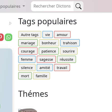
 populaires
Tags populaires
Autre tags
vie
amour
mariage
bonheur
trahison
courage
patience
sourire
femme
sagesse
réussite
silence
amitié
travail
mort
famille
Thémes
Autres