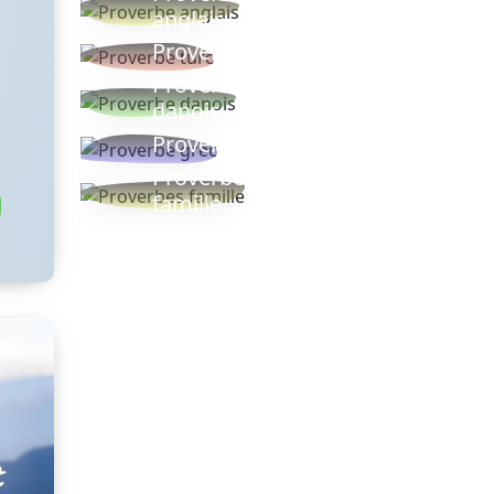
anglais
Proverbe turc
Proverbe
danois
Proverbe grec
Proverbes
famille