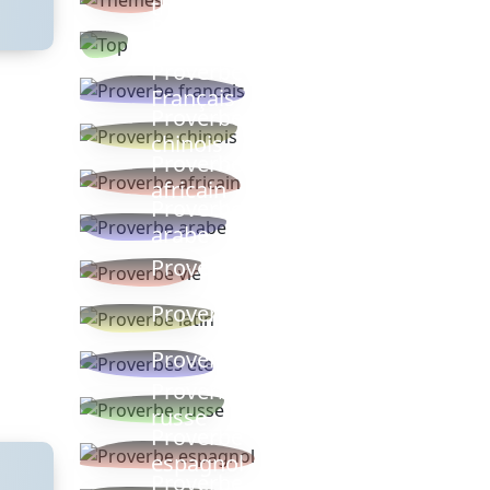
thèmes
Proverbes
populaires
Proverbe
Français
Proverbe
chinois
Proverbe
africain
Proverbe
arabe
Proverbe vie
Proverbe latin
Proverbes ete
Proverbe
russe
Proverbe
espagnol
Proverbe