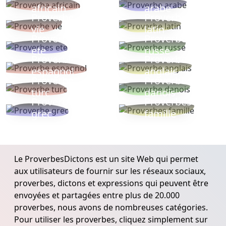
africain
arabe
Proverbe
Proverbe
vie
latin
Proverbes
Proverbe
ete
russe
Proverbe
Proverbe
espagnol
anglais
Proverbe
Proverbe
turc
danois
Proverbe
Proverbes
grec
famille
Le ProverbesDictons est un site Web qui permet
aux utilisateurs de fournir sur les réseaux sociaux,
proverbes, dictons et expressions qui peuvent être
envoyées et partagées entre plus de 20.000
proverbes, nous avons de nombreuses catégories.
Pour utiliser les proverbes, cliquez simplement sur