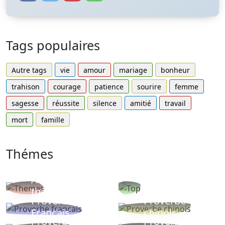
Tags populaires
Autre tags
vie
amour
mariage
bonheur
trahison
courage
patience
sourire
femme
sagesse
réussite
silence
amitié
travail
mort
famille
Thémes
Autres
Proverbes
thèmes
populaires
Proverbe
Proverbe
Français
chinois
Proverbe
Proverbe