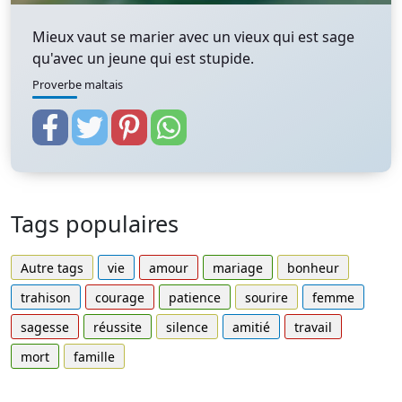
Mieux vaut se marier avec un vieux qui est sage
qu'avec un jeune qui est stupide.
Proverbe maltais
Tags populaires
Autre tags
vie
amour
mariage
bonheur
trahison
courage
patience
sourire
femme
sagesse
réussite
silence
amitié
travail
mort
famille