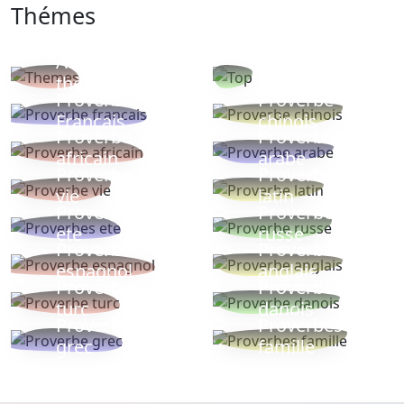
Thémes
Autres
Proverbes
thèmes
populaires
Proverbe
Proverbe
Français
chinois
Proverbe
Proverbe
africain
arabe
Proverbe
Proverbe
vie
latin
Proverbes
Proverbe
ete
russe
Proverbe
Proverbe
espagnol
anglais
Proverbe
Proverbe
turc
danois
Proverbe
Proverbes
grec
famille