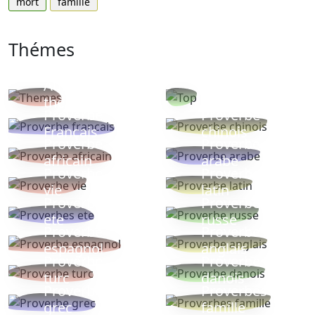
mort
famille
Thémes
Autres
Proverbes
thèmes
populaires
Proverbe
Proverbe
Français
chinois
Proverbe
Proverbe
africain
arabe
Proverbe
Proverbe
vie
latin
Proverbes
Proverbe
ete
russe
Proverbe
Proverbe
espagnol
anglais
Proverbe
Proverbe
turc
danois
Proverbe
Proverbes
grec
famille