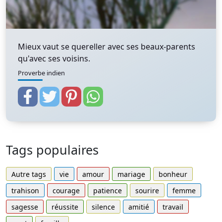
Mieux vaut se quereller avec ses beaux-parents
qu'avec ses voisins.
Proverbe indien
Tags populaires
Autre tags
vie
amour
mariage
bonheur
trahison
courage
patience
sourire
femme
sagesse
réussite
silence
amitié
travail