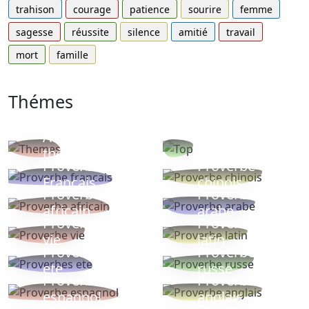
trahison
courage
patience
sourire
femme
sagesse
réussite
silence
amitié
travail
mort
famille
Thémes
Autres
Proverbes
thèmes
populaires
Proverbe
Proverbe
Français
chinois
Proverbe
Proverbe
africain
arabe
Proverbe
Proverbe
vie
latin
Proverbes
Proverbe
ete
russe
Proverbe
Proverbe
espagnol
anglais