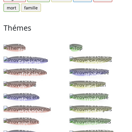
mort
famille
Thémes
Autres
Proverbes
thèmes
populaires
Proverbe
Proverbe
Français
chinois
Proverbe
Proverbe
africain
arabe
Proverbe
Proverbe
vie
latin
Proverbes
Proverbe
ete
russe
Proverbe
Proverbe
espagnol
anglais
Proverbe
Proverbe
turc
danois
Proverbe
Proverbes