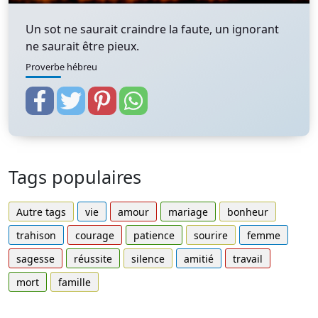
Un sot ne saurait craindre la faute, un ignorant
ne saurait être pieux.
Proverbe hébreu
Tags populaires
Autre tags
vie
amour
mariage
bonheur
trahison
courage
patience
sourire
femme
sagesse
réussite
silence
amitié
travail
mort
famille