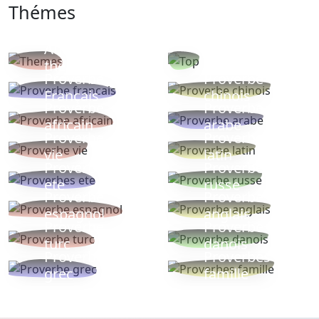
Thémes
Autres
Proverbes
thèmes
populaires
Proverbe
Proverbe
Français
chinois
Proverbe
Proverbe
africain
arabe
Proverbe
Proverbe
vie
latin
Proverbes
Proverbe
ete
russe
Proverbe
Proverbe
espagnol
anglais
Proverbe
Proverbe
turc
danois
Proverbe
Proverbes
grec
famille