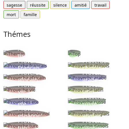
sagesse
réussite
silence
amitié
travail
mort
famille
Thémes
Autres
Proverbes
thèmes
populaires
Proverbe
Proverbe
Français
chinois
Proverbe
Proverbe
africain
arabe
Proverbe
Proverbe
vie
latin
Proverbes
Proverbe
ete
russe
Proverbe
Proverbe
espagnol
anglais
Proverbe
Proverbe
turc
danois