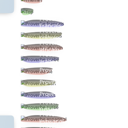
thèmes
Proverbes
populaires
Proverbe
Français
Proverbe
chinois
Proverbe
africain
Proverbe
arabe
Proverbe vie
Proverbe latin
Proverbes ete
Proverbe
russe
Proverbe
espagnol
Proverbe