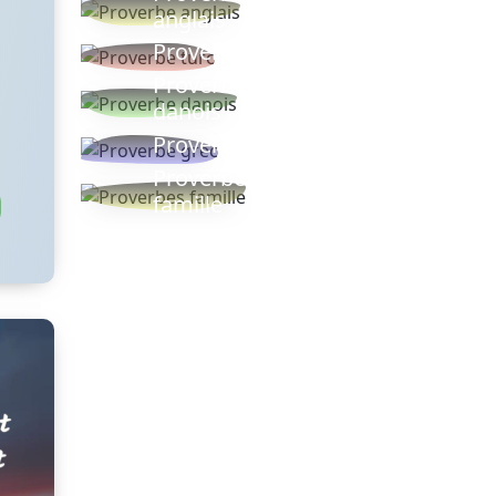
anglais
Proverbe turc
Proverbe
danois
Proverbe grec
Proverbes
famille