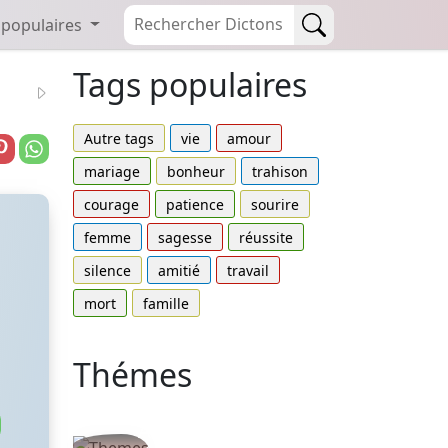
 populaires
Tags populaires
Autre tags
vie
amour
mariage
bonheur
trahison
courage
patience
sourire
femme
sagesse
réussite
silence
amitié
travail
mort
famille
Thémes
Autres