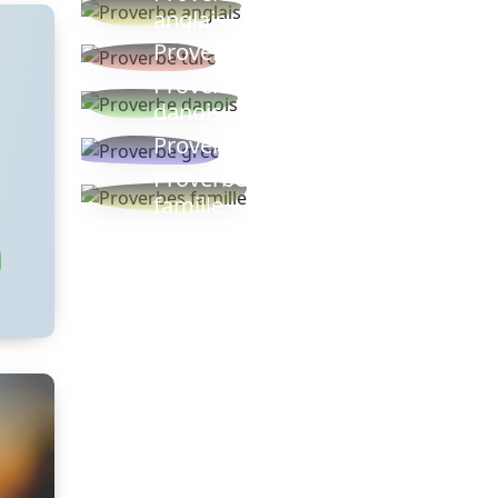
anglais
Proverbe turc
Proverbe
danois
Proverbe grec
Proverbes
famille