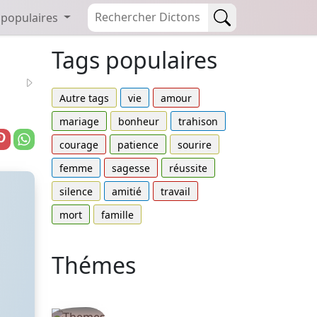
 populaires
Tags populaires
Autre tags
vie
amour
mariage
bonheur
trahison
courage
patience
sourire
femme
sagesse
réussite
silence
amitié
travail
mort
famille
Thémes
Autres