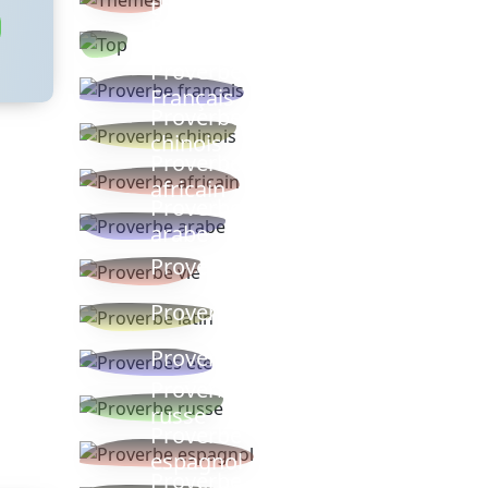
thèmes
Proverbes
populaires
Proverbe
Français
Proverbe
chinois
Proverbe
africain
Proverbe
arabe
Proverbe vie
Proverbe latin
Proverbes ete
Proverbe
russe
Proverbe
espagnol
Proverbe