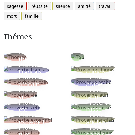
sagesse
réussite
silence
amitié
travail
mort
famille
Thémes
Autres
Proverbes
thèmes
populaires
Proverbe
Proverbe
Français
chinois
Proverbe
Proverbe
africain
arabe
Proverbe
Proverbe
vie
latin
Proverbes
Proverbe
ete
russe
Proverbe
Proverbe
espagnol
anglais
Proverbe
Proverbe
turc
danois