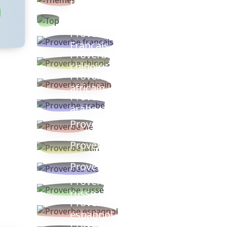
thèmes
Proverbes
populaires
Proverbe
Français
Proverbe
chinois
Proverbe
africain
Proverbe
arabe
Proverbe vie
Proverbe latin
Proverbes ete
Proverbe
russe
Proverbe
espagnol
Proverbe