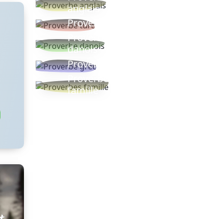
anglais
Proverbe turc
Proverbe
danois
Proverbe grec
Proverbes
famille