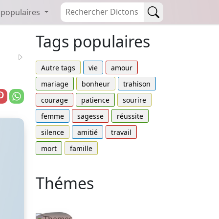
 populaires
Tags populaires
Autre tags
vie
amour
mariage
bonheur
trahison
courage
patience
sourire
femme
sagesse
réussite
silence
amitié
travail
mort
famille
Thémes
Autres