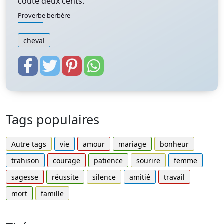
coûte deux cents.
Proverbe berbère
cheval
Tags populaires
Autre tags
vie
amour
mariage
bonheur
trahison
courage
patience
sourire
femme
sagesse
réussite
silence
amitié
travail
mort
famille