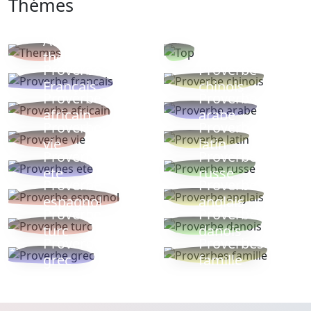
Thémes
Autres
Proverbes
thèmes
populaires
Proverbe
Proverbe
Français
chinois
Proverbe
Proverbe
africain
arabe
Proverbe
Proverbe
vie
latin
Proverbes
Proverbe
ete
russe
Proverbe
Proverbe
espagnol
anglais
Proverbe
Proverbe
turc
danois
Proverbe
Proverbes
grec
famille