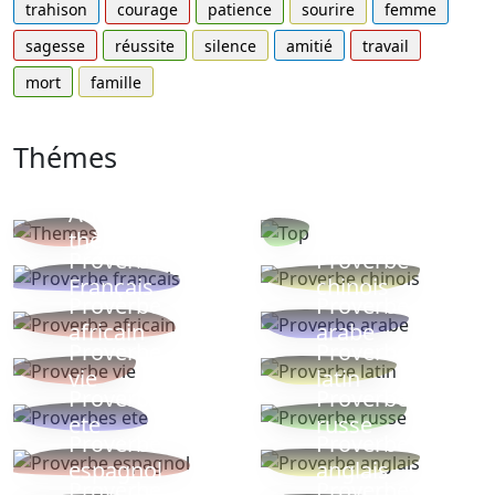
trahison
courage
patience
sourire
femme
sagesse
réussite
silence
amitié
travail
mort
famille
Thémes
Autres
Proverbes
thèmes
populaires
Proverbe
Proverbe
Français
chinois
Proverbe
Proverbe
africain
arabe
Proverbe
Proverbe
vie
latin
Proverbes
Proverbe
ete
russe
Proverbe
Proverbe
espagnol
anglais
Proverbe
Proverbe